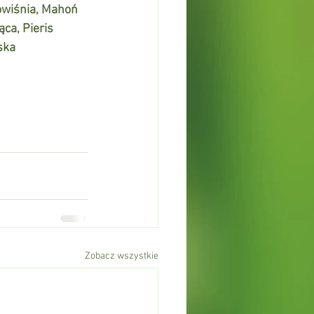
owiśnia, Mahoń 
ca, Pieris 
ska
Zobacz wszystkie