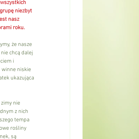
 wszystkich 
grupę niezbyt 
est nasz 
rami roku.
nie chcą dalej 
ciem i 
 winne niskie 
atek ukazująca 
ednym z nich 
jszego tempa 
owe rośliny 
nek, są 