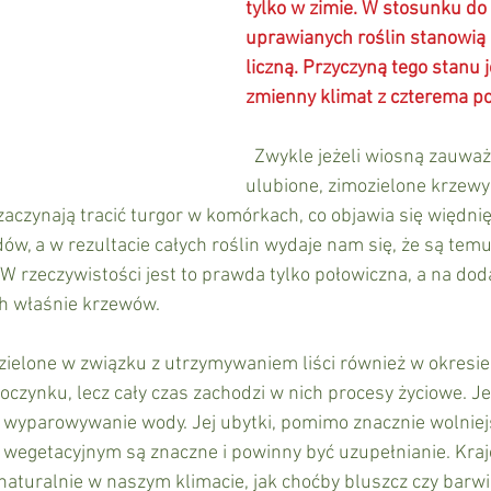
tylko w zimie. W stosunku do
uprawianych roślin stanowią 
liczną. Przyczyną tego stanu j
zmienny klimat z czterema po
  Zwykle jeżeli wiosną zauważymy, że nasze 
ulubione, zimozielone krzewy 
zaczynają tracić turgor w komórkach, co objawia się więdnię
dów, a w rezultacie całych roślin wydaje nam się, że są temu
 rzeczywistości jest to prawda tylko połowiczna, a na dod
ch właśnie krzewów.
czynku, lecz cały czas zachodzi w nich procesy życiowe. J
yli wyparowywanie wody. Jej ubytki, pomimo znacznie wolnie
 wegetacyjnym są znaczne i powinny być uzupełnianie. Kraj
naturalnie w naszym klimacie, jak choćby bluszcz czy barwi