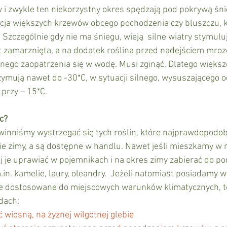
 i zwykle ten niekorzystny okres spędzają pod pokrywą śni
cja większych krzewów obcego pochodzenia czy bluszczu, kt
Szczególnie gdy nie ma śniegu, wieją  silne wiatry stymulu
est zamarznięta, a na dodatek roślina przed nadejściem mroz
nego zaopatrzenia się w wodę. Musi zginąć. Dlatego większ
ymują nawet do -30*C, w sytuacji silnego, wysuszającego o
przy – 15*C.
c?
inniśmy wystrzegać się tych roślin, które najprawdopodobn
e zimy, a są dostępne w handlu. Nawet jeśli mieszkamy w 
iej je uprawiać w pojemnikach i na okres zimy zabierać do p
.in. kamelie, laury, oleandry.  Jeżeli natomiast posiadamy 
e dostosowane do miejscowych warunków klimatycznych, t
dach: 
ić wiosną, na żyznej wilgotnej glebie