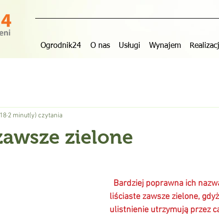
Ogrodnik24
O nas
Usługi
Wynajem
Realizac
018
2 minut(y) czytania
zawsze zielone
  Bardziej poprawna ich nazwa to krzewy 
liściaste zawsze zielone, gdyż
ulistnienie utrzymują przez ca