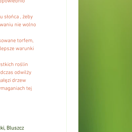
dpowiednio 
waniu nie wolno 
kowane torfem, 
lepsze warunki 
tkich roślin 
odczas odwilży
ałęzi drzew 
ymaganiach tej 
ki, Bluszcz 