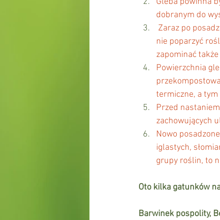
Gleba powinna b
dobranym do wysa
 Zaraz po posadzeniu rośliny należy dobrze podlać i spryskać wodą po zajściu słońca , żeby 
nie poparzyć roś
zapominać także
Powierzchnia gle
przekompostowan
termiczne, a ty
Przed nastaniem 
zachowujących ul
Nowo posadzone k
iglastych, słomi
grupy roślin, to 
Oto kilka gatunków n
Barwinek pospolity, B