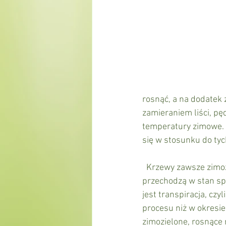
rosnąć, a na dodatek 
zamieraniem liści, pę
temperatury zimowe. W
się w stosunku do ty
  Krzewy zawsze zimozielone w związku z utrzymywaniem liści również w okresie zimy nie 
przechodzą w stan spo
jest transpiracja, cz
procesu niż w okresie
zimozielone, rosnące 