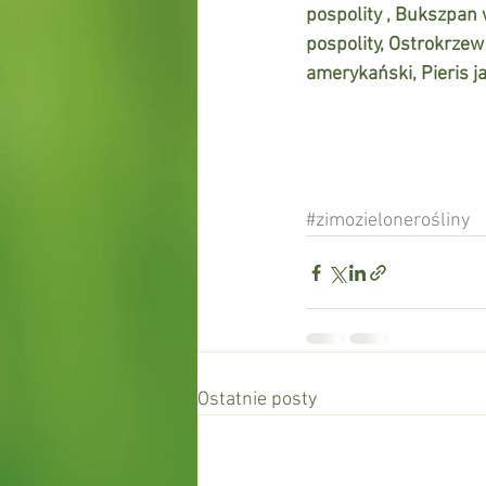
pospolity , Bukszpan 
pospolity, Ostrokrzew
amerykański, Pieris j
#zimozielonerośliny
Ostatnie posty