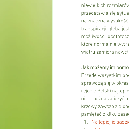
niewielkich rozmiarów
przedstawia się sytua
na znaczną wysokość. 
transpiracji, gleba j
możliwości  dostatecz
które normalnie wytrz
wiatru zamiera nawet 
Jak możemy im pomó
Przede wszystkim pow
sprawdzą się w okresi
rejonie Polski najlep
nich można zaliczyć m
krzewy zawsze zielon
pamiętać o kilku zasa
Najlepiej je sadz