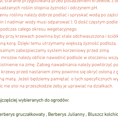
yć staranie przygotowana przed posadzeniem krzewów, z o
dzanych roślin stopnia żyzności i odczynem pH.
lin ( nadmiar wody musi odparować ). O dość częstym podle
 podczas całego okresu wegetacyjnego.
by przy krzewach powinna być stale odchwaszczona i ściół
ą korą. Dzięki temu utrzymamy większą żyzność podłoża, 
m samym zabezpieczamy system korzeniowy przed zimą
mrozów należy obficie nawodnić podłoże w otoczeniu wszys
istnienie na zimę. Zabieg nawadniania należy powtórzyć p
rzewy przed nastaniem zimy powinno się okryć osłoną z g
aną matą. Jeżeli będziemy pamiętać  o tych specyficznych w
nic nie stoi na przeszkodzie żeby je uprawiać na działkach.
ajczęściej wybieranych do ogrodów:
erberys gruczałkowaty , Berberys Julianny , Bluszcz kolchic