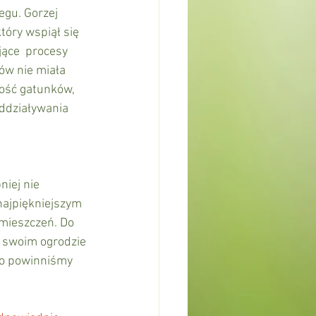
egu. Gorzej 
óry wspiął się 
jące  procesy 
ów nie miała 
ość gatunków, 
ddziaływania 
iej nie 
najpiękniejszym 
omieszczeń. Do 
w swoim ogrodzie 
o powinniśmy 