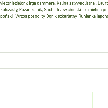
wieczniezielony, Irga dammera, Kalina sztywnolistna , Laur
 kolczasty, Różanecznik, Suchodrzew chiński, Trzmielina pną
apoński , Wrzos pospolity, Ognik szkarłatny, Runianka japoń