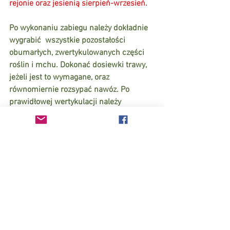
rejonie oraz jesienią sierpień-wrzesień.
Po wykonaniu zabiegu należy dokładnie 
wygrabić  wszystkie pozostałości 
obumarłych, zwertykulowanych części 
roślin i mchu. Dokonać dosiewki trawy, 
jeżeli jest to wymagane, oraz 
równomiernie rozsypać nawóz. Po 
prawidłowej wertykulacji należy 
odpowiednio nawodnić trawnik.
#wertykulacjatrawnika
#jakwykonaćwertykulacjetrawnika
Zobacz wszystkie
Ostatnie posty