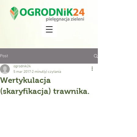
Post
ogrodnik24
5 mar 2017
2 minut(y) czytania
Wertykulacja
(skaryfikacja) trawnika.